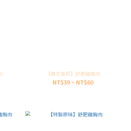
肉
【義式香草】舒肥雞胸肉
NT$39 ~ NT$60