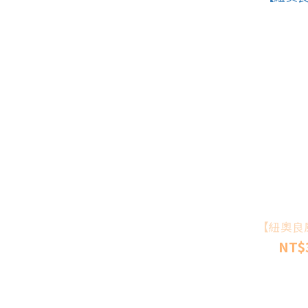
【紐奧良
NT$