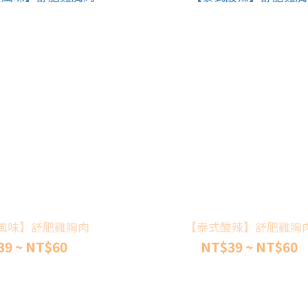
風味】舒肥雞胸肉
【泰式酸辣】舒肥雞胸
39 ~ NT$60
NT$39 ~ NT$60