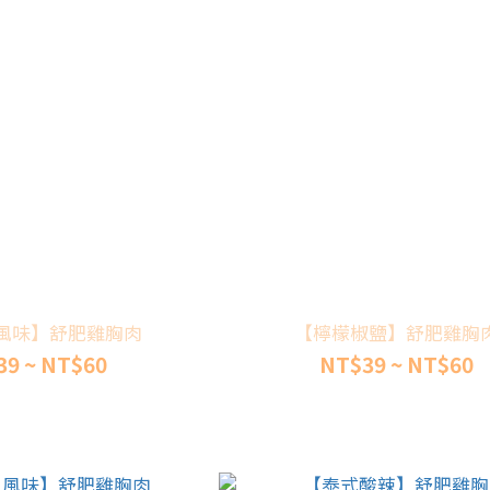
風味】舒肥雞胸肉
【檸檬椒鹽】舒肥雞胸
39 ~ NT$60
NT$39 ~ NT$60