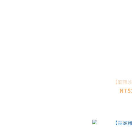
【麻辣
NT$