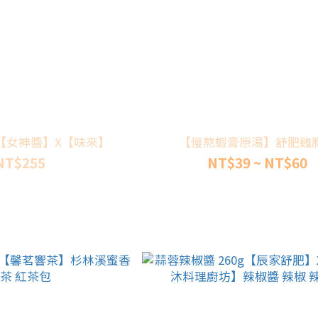
g【女神醬】X【味來】
【慢熬蝦膏原湯】舒肥雞
NT$255
NT$39 ~ NT$60