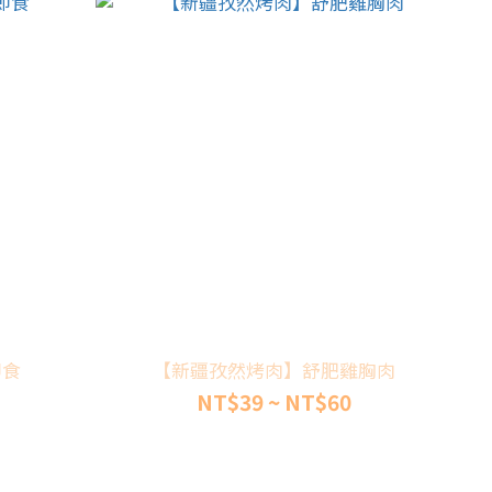
 退冰即食
【新疆孜然烤肉】舒肥雞胸肉
NT$39 ~ NT$60