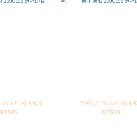
冷凍青花菜 200G±5 退冰即食
栗子地瓜 200G±5
NT$45
NT$49