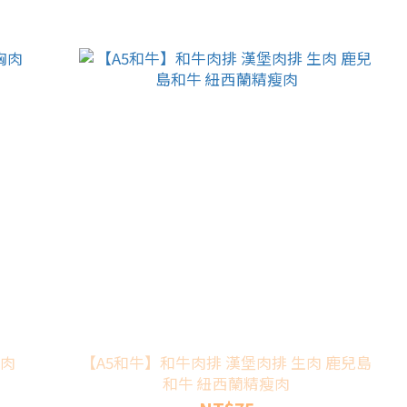
肉
【A5和牛】和牛肉排 漢堡肉排 生肉 鹿兒島
和牛 紐西蘭精瘦肉