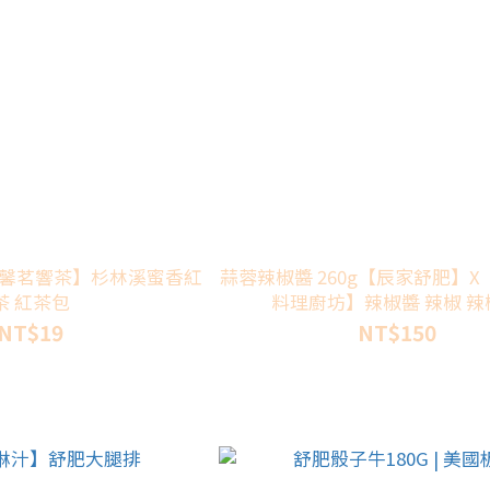
【馨茗響茶】杉林溪蜜香紅
蒜蓉辣椒醬 260g【辰家舒肥】
茶 紅茶包
料理廚坊】辣椒醬 辣椒 辣
NT$19
NT$150