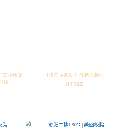
X【喜浪鐵沐
【紐奧良風味】舒肥大腿排
椒罐
NT$85