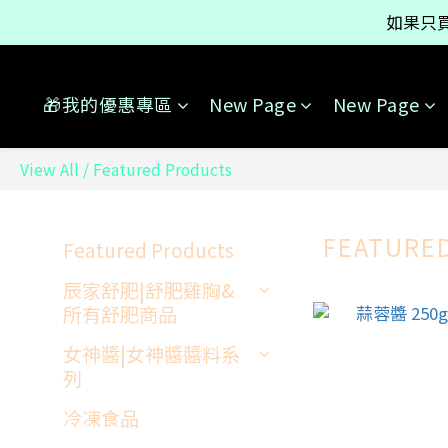
如果只買
如果只買
【點我查看】
🎁我的優惠專區
New Page
New Page
如果只買
View All
/
Featured Products
FEATURE
Featured Products
辰家舒肥|舒肥雞胸&
所有舒肥商品
女神醬|女神醬醬料系
列
冷凍食品