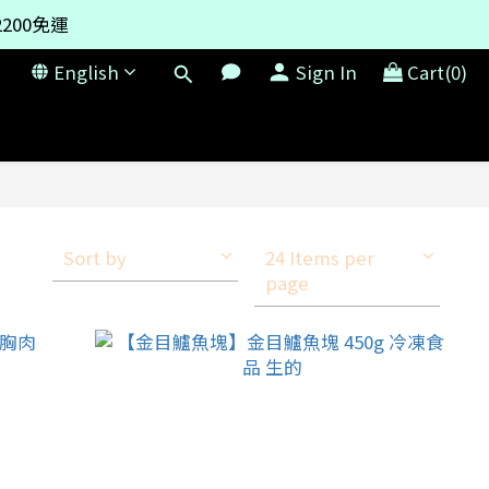
200免運
200免運
English
Sign In
Cart(0)
附上時間倒數器
200免運
Sort by
24 Items per
page