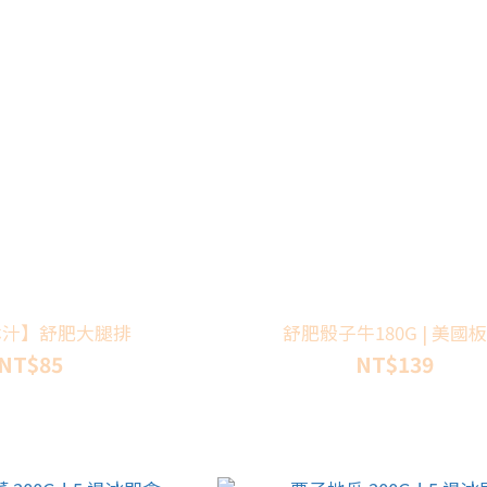
淋汁】舒肥大腿排
舒肥骰子牛180G | 美國
NT$85
NT$139