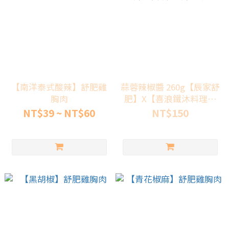
【南洋泰式酸辣】舒肥雞
蒜蓉辣椒醬 260g【辰家舒
胸肉
肥】X【喜浪鐵沐料理廚
坊】辣椒醬 辣椒 辣椒罐
NT$39 ~ NT$60
NT$150