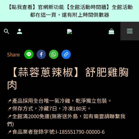
如果只買【女神醬】產品999免運，有其它冷凍商品的
【點我查看】官網新功能【全館活動時間牆】全館活動
話則是原本的2200免運
都在這一頁，還有附上時間倒數器
如果只買【女神醬】產品999免運，有其它冷凍商品的
話則是原本的2200免運
Share
【蒜蓉蔥辣椒】舒肥雞胸
肉
📌產品採用全台唯一氣冷雞，乾淨獨立包裝。
📌保存方式，冷藏7日，冷凍180天。
📌全館滿2000免運(無寄送外島，如有需要請聯繫我
們)
📌食品業者登錄字號:I-185551790-00000-6