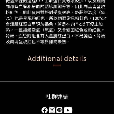
低溫烹飪的過程中，由於蛋白質破壞較少，以及雞胸
肉都有血管和帶血的結締組織等等，因此肉品皆呈現
粉紅色，肌紅蛋白對熱耐受度很高，舒肥的溫度（55-
75）也是呈現粉紅色，所以切面常見粉紅色，100°c才
會讓肌紅蛋白呈現灰褐色，若是在74 ° c以下停止加
熱，一旦接觸空氣（氧氣）又會變回紅色或粉紅色。
骨頭、血管附近含有大量肌紅蛋白，不易變色，骨頭
及肉塊呈現紅色不等於雞肉未熟。
Additional details
社群連結