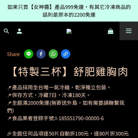
如果只買【女神醬】產品999免運，有其它冷凍商品的
如果只買【女神醬】產品999免運，有其它冷凍商品的
話則是原本的2200免運
話則是原本的2200免運
【點我查看】官網新功能【全館活動時間牆】全館活動
都在這一頁，還有附上時間倒數器
如果只買【女神醬】產品999免運，有其它冷凍商品的
Share
話則是原本的2200免運
【特製三杯】舒肥雞胸肉
📌產品採用全台唯一氣冷雞，乾淨獨立包裝。
📌保存方式，冷藏7日，冷凍180天。
📌全館滿2000免運(無寄送外島，如有需要請聯繫我
們)
📌食品業者登錄字號:I-185551790-00000-6
🎉全館任何品項達50片自動折100元，達80片折300元