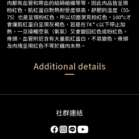
肉都有血管和帶血的結締組織等等，因此肉品皆呈現
粉紅色，肌紅蛋白對熱耐受度很高，舒肥的溫度（55-
75）也是呈現粉紅色，所以切面常見粉紅色，100°c才
會讓肌紅蛋白呈現灰褐色，若是在74 ° c以下停止加
熱，一旦接觸空氣（氧氣）又會變回紅色或粉紅色。
骨頭、血管附近含有大量肌紅蛋白，不易變色，骨頭
及肉塊呈現紅色不等於雞肉未熟。
Additional details
社群連結