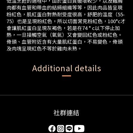
低溫烹飪的過程中，由於蛋白質破壞較少，以及雞胸
肉都有血管和帶血的結締組織等等，因此肉品皆呈現
粉紅色，肌紅蛋白對熱耐受度很高，舒肥的溫度（55-
75）也是呈現粉紅色，所以切面常見粉紅色，100°c才
會讓肌紅蛋白呈現灰褐色，若是在74 ° c以下停止加
熱，一旦接觸空氣（氧氣）又會變回紅色或粉紅色。
骨頭、血管附近含有大量肌紅蛋白，不易變色，骨頭
及肉塊呈現紅色不等於雞肉未熟。
Additional details
社群連結