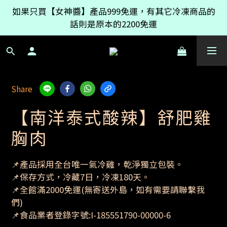
如果只買【女神醬】產品999免運，有其它冷凍商品的
如果只買【女神醬】產品999免運，有其它冷凍商品的
話則是原本的2200免運
話則是原本的2200免運
【點我查看】官網新功能【全館活動時間牆】全館活動
都在這一頁，還有附上時間倒數器
如果只買【女神醬】產品999免運，有其它冷凍商品的
Share
話則是原本的2200免運
【南洋泰式酸辣】舒肥雞
胸肉
📌產品採用全台唯一氣冷雞，乾淨獨立包裝。
📌保存方式，冷藏7日，冷凍180天。
📌全館滿2000免運(無寄送外島，如有需要請聯繫我
們)
📌食品業者登錄字號:I-185551790-00000-6