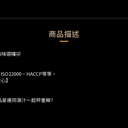
商品描述
味道囉🤣
ISO22000、HACCP等等。
者吃的安心】
A
品是連同湯汁一起秤重嘛?