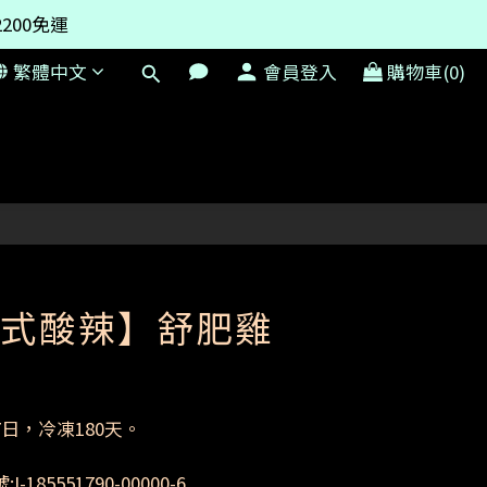
200免運
200免運
繁體中文
會員登入
購物車(0)
附上時間倒數器
200免運
式酸辣】舒肥雞
日，冷凍180天。
185551790-00000-6