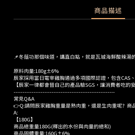
商品描述
📌冬蔭功那個味道，講直白點，就是瓦城海鮮酸辣湯的
原料肉量:180g±6%
辰家採用當日電宰雞胸
通過多項國際認證，包含CAS、
【辰家一律都會替自己的產品驗SGS，讓消費
--------------------------------------------------------
常見Q&
👉Q:請問辰家雞胸重量是熟肉重，還是生肉重呢? 商
A:
【180G】
商品總重量180G(釋出的水份與肉量的總和)
商品固體重量:160G±6%