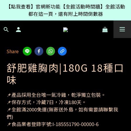
如果只買【女神醬】產品999免運，有其它冷凍商品的
【點我查看】官網新功能【全館活動時間牆】全館活動
話則是原本的2200免運
都在這一頁，還有附上時間倒數器
如果只買【女神醬】產品999免運，有其它冷凍商品的
話則是原本的2200免運
Share
舒肥雞胸肉|180G 18種口
味
📌產品採用全台唯一氣冷雞，乾淨獨立包裝。
📌保存方式，冷藏7日，冷凍180天。
📌全館滿2000免運(無寄送外島，如有需要請聯繫我
們)
📌食品業者登錄字號:I-185551790-00000-6