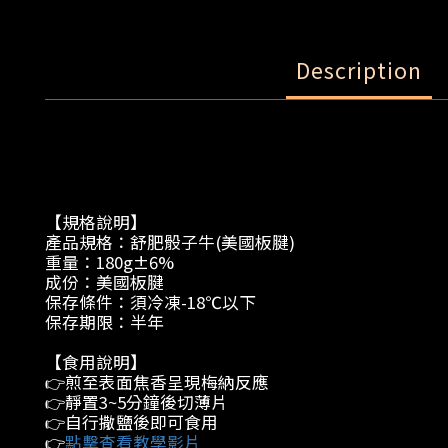
Description
【規格說明】 
產品規格：舒肥骰子牛(美國板腱)
重量：180g±6%
成份：美國板腱
保存條件：須冷凍-18℃以下
保存期限：半年
【食用說明】 
👉煎至表面焦香呈現梅納反應
👉靜置3~5分鐘後切薄片
👉自行撒鹽後即可食用
點擊查看教學影片
👉