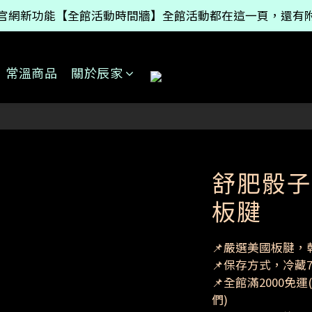
官網新功能【全館活動時間牆】全館活動都在這一頁，還有
【女神醬】產品999免運，有其它冷凍商品的話則是原本的2
【女神醬】產品999免運，有其它冷凍商品的話則是原本的2
常溫商品
關於辰家
舒肥骰子牛
板腱
📌嚴選美國板腱，
📌保存方式，冷藏7
📌全館滿2000
們)