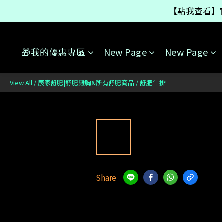
【點我查看】
如果只買
如果只買
🎁我的優惠專區
New Page
New Page
View All
/
辰家舒肥|舒肥雞胸&所有舒肥商品
/
舒肥牛排
Share